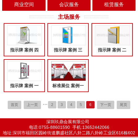
商业空间
会议服务
租赁服务
主场服务
指示牌 案例 四
指示牌 案例 三
指示牌 案例 二
指示牌 案例 一
标准展位 案例一
···
首页
上一页
2
3
4
5
6
下一页
尾页
深圳玖鼎会展有限公司
电话:0755-88601590 手机:13652442066
地址:深圳市福田区园岭街道鹏盛社区八卦二路八卦岭工业区616栋602